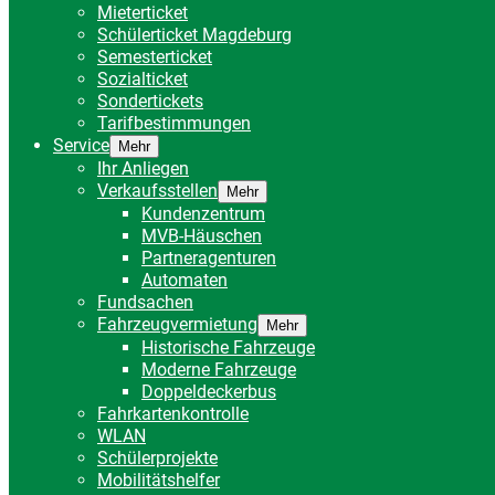
Mieterticket
Schülerticket Magdeburg
Semesterticket
Sozialticket
Sondertickets
Tarifbestimmungen
Service
Mehr
Ihr Anliegen
Verkaufsstellen
Mehr
Kundenzentrum
MVB-Häuschen
Partneragenturen
Automaten
Fundsachen
Fahrzeugvermietung
Mehr
Historische Fahrzeuge
Moderne Fahrzeuge
Doppeldeckerbus
Fahrkartenkontrolle
WLAN
Schülerprojekte
Mobilitätshelfer