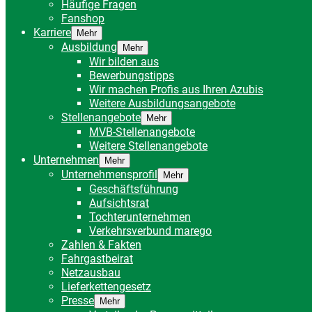
Häufige Fragen
Fanshop
Karriere
Mehr
Ausbildung
Mehr
Wir bilden aus
Bewerbungstipps
Wir machen Profis aus Ihren Azubis
Weitere Ausbildungsangebote
Stellenangebote
Mehr
MVB-Stellenangebote
Weitere Stellenangebote
Unternehmen
Mehr
Unternehmensprofil
Mehr
Geschäftsführung
Aufsichtsrat
Tochterunternehmen
Verkehrsverbund marego
Zahlen & Fakten
Fahrgastbeirat
Netzausbau
Lieferkettengesetz
Presse
Mehr