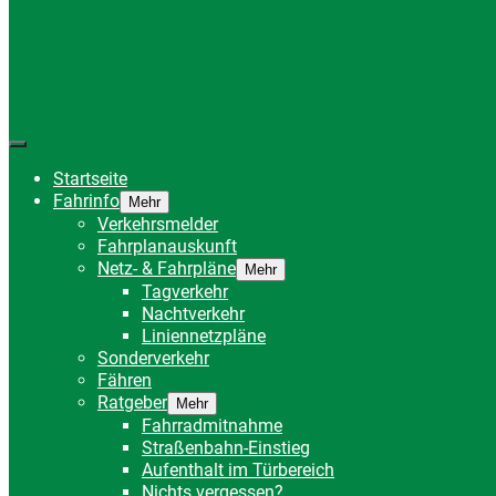
Startseite
Fahrinfo
Mehr
Verkehrsmelder
Fahrplanauskunft
Netz- & Fahrpläne
Mehr
Tagverkehr
Nachtverkehr
Liniennetzpläne
Sonderverkehr
Fähren
Ratgeber
Mehr
Fahrradmitnahme
Straßenbahn-Einstieg
Aufenthalt im Türbereich
Nichts vergessen?