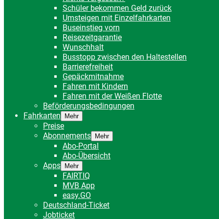
Schüler bekommen Geld zurück
Umsteigen mit Einzelfahrkarten
Buseinstieg vorn
Reisezeitgarantie
Wunschhalt
Busstopp zwischen den Haltestellen
Barrierefreiheit
Gepäckmitnahme
Fahren mit Kindern
Fahren mit der Weißen Flotte
Beförderungsbedingungen
Fahrkarten
Mehr
Preise
Abonnements
Mehr
Abo-Portal
Abo-Übersicht
Apps
Mehr
FAIRTIQ
MVB App
easy.GO
Deutschland-Ticket
Jobticket