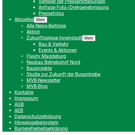
Verteiler der Pressemitteilungen
Anfrage Foto-/Drehgenehmigung
Pressefotos
Aktuelles
Mehr
Alle News-Beiträge
Aktion
Zukunftsgleise Innenstadt
Mehr
Bau & Verkehr
Events & Aktionen
Flexity Magdeburg
Neubau Betriebshof Nord
Bauprojekte
Studie zur Zukunft der Busantriebe
MVB-Newsletter
MVB-Blog
Kontakte
Impressum
AGB
AEB
Datenschutzerklärung
Hinweisgebersystem
Barrierefreiheitserklärung