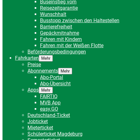
Buseinstieg vorn
Reisezeitgarantie
Wunschhalt
Busstopp zwischen den Haltestellen
Barrierefreiheit
Gepäckmitnahme
Fahren mit Kindern
Fahren mit der Weißen Flotte
Beförderungsbedingungen
Fahrkarten
Mehr
Preise
Abonnements
Mehr
Abo-Portal
Abo-Übersicht
Apps
Mehr
FAIRTIQ
MVB App
easy.GO
Deutschland-Ticket
Jobticket
Mieterticket
Schülerticket Magdeburg