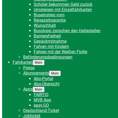
Schüler bekommen Geld zurück
Umsteigen mit Einzelfahrkarten
Buseinstieg vorn
Reisezeitgarantie
Wunschhalt
Busstopp zwischen den Haltestellen
Barrierefreiheit
Gepäckmitnahme
Fahren mit Kindern
Fahren mit der Weißen Flotte
Beförderungsbedingungen
Fahrkarten
Mehr
Preise
Abonnements
Mehr
Abo-Portal
Abo-Übersicht
Apps
Mehr
FAIRTIQ
MVB App
easy.GO
Deutschland-Ticket
Jobticket