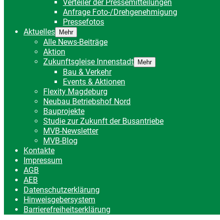
Verteiler der Pressemitteilungen
Anfrage Foto-/Drehgenehmigung
Pressefotos
Aktuelles
Mehr
Alle News-Beiträge
Aktion
Zukunftsgleise Innenstadt
Mehr
Bau & Verkehr
Events & Aktionen
Flexity Magdeburg
Neubau Betriebshof Nord
Bauprojekte
Studie zur Zukunft der Busantriebe
MVB-Newsletter
MVB-Blog
Kontakte
Impressum
AGB
AEB
Datenschutzerklärung
Hinweisgebersystem
Barrierefreiheitserklärung