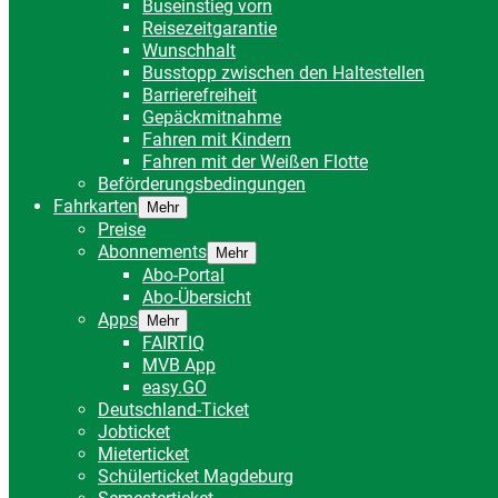
Buseinstieg vorn
Reisezeitgarantie
Wunschhalt
Busstopp zwischen den Haltestellen
Barrierefreiheit
Gepäckmitnahme
Fahren mit Kindern
Fahren mit der Weißen Flotte
Beförderungsbedingungen
Fahrkarten
Mehr
Preise
Abonnements
Mehr
Abo-Portal
Abo-Übersicht
Apps
Mehr
FAIRTIQ
MVB App
easy.GO
Deutschland-Ticket
Jobticket
Mieterticket
Schülerticket Magdeburg