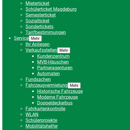
Mieterticket
Schülerticket Magdeburg
Semesterticket
Sozialticket
Sondertickets
Tarifbestimmungen
Service
Mehr
Ihr Anliegen
Verkaufsstellen
Mehr
Kundenzentrum
MVB-Häuschen
Partneragenturen
Automaten
Fundsachen
Fahrzeugvermietung
Mehr
Historische Fahrzeuge
Moderne Fahrzeuge
Doppeldeckerbus
Fahrkartenkontrolle
WLAN
Schülerprojekte
Mobilitätshelfer