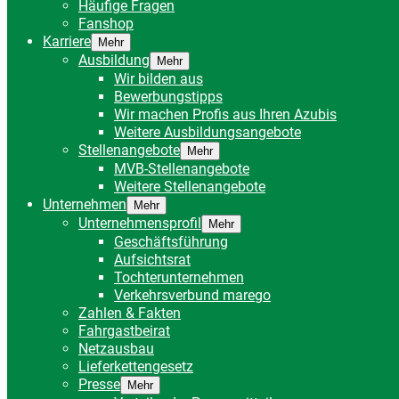
Häufige Fragen
Fanshop
Karriere
Mehr
Ausbildung
Mehr
Wir bilden aus
Bewerbungstipps
Wir machen Profis aus Ihren Azubis
Weitere Ausbildungsangebote
Stellenangebote
Mehr
MVB-Stellenangebote
Weitere Stellenangebote
Unternehmen
Mehr
Unternehmensprofil
Mehr
Geschäftsführung
Aufsichtsrat
Tochterunternehmen
Verkehrsverbund marego
Zahlen & Fakten
Fahrgastbeirat
Netzausbau
Lieferkettengesetz
Presse
Mehr