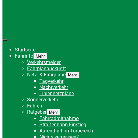
Startseite
Fahrinfo
Mehr
Verkehrsmelder
Fahrplanauskunft
Netz- & Fahrpläne
Mehr
Tagverkehr
Nachtverkehr
Liniennetzpläne
Sonderverkehr
Fähren
Ratgeber
Mehr
Fahrradmitnahme
Straßenbahn-Einstieg
Aufenthalt im Türbereich
Nichts vergessen?