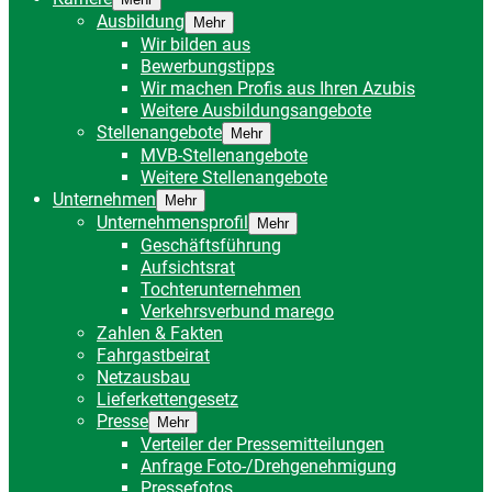
Ausbildung
Mehr
Wir bilden aus
Bewerbungstipps
Wir machen Profis aus Ihren Azubis
Weitere Ausbildungsangebote
Stellenangebote
Mehr
MVB-Stellenangebote
Weitere Stellenangebote
Unternehmen
Mehr
Unternehmensprofil
Mehr
Geschäftsführung
Aufsichtsrat
Tochterunternehmen
Verkehrsverbund marego
Zahlen & Fakten
Fahrgastbeirat
Netzausbau
Lieferkettengesetz
Presse
Mehr
Verteiler der Pressemitteilungen
Anfrage Foto-/Drehgenehmigung
Pressefotos