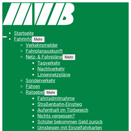
Startseite
Fahrinfo
Mehr
Verkehrsmelder
Fahrplanauskunft
Netz- & Fahrpläne
Mehr
Tagverkehr
Nachtverkehr
Liniennetzpläne
Sonderverkehr
Fähren
Ratgeber
Mehr
Fahrradmitnahme
Straßenbahn-Einstieg
Aufenthalt im Türbereich
Nichts vergessen?
Schüler bekommen Geld zurück
Umsteigen mit Einzelfahrkarten