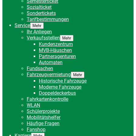
Semesterticket
Sozialticket
Sondertickets
Tarifbestimmungen
Service
Mehr
Ihr Anliegen
Verkaufsstellen
Mehr
Kundenzentrum
MVB-Häuschen
Partneragenturen
Automaten
Fundsachen
Fahrzeugvermietung
Mehr
Historische Fahrzeuge
Moderne Fahrzeuge
Doppeldeckerbus
Fahrkartenkontrolle
WLAN
Schülerprojekte
Mobilitätshelfer
Häufige Fragen
Fanshop
Karriere
Mehr