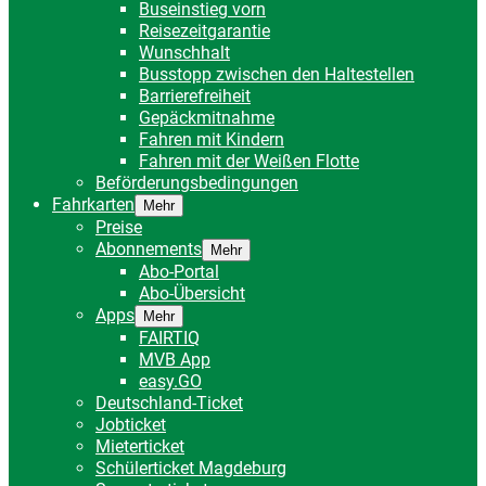
Buseinstieg vorn
Reisezeitgarantie
Wunschhalt
Busstopp zwischen den Haltestellen
Barrierefreiheit
Gepäckmitnahme
Fahren mit Kindern
Fahren mit der Weißen Flotte
Beförderungsbedingungen
Fahrkarten
Mehr
Preise
Abonnements
Mehr
Abo-Portal
Abo-Übersicht
Apps
Mehr
FAIRTIQ
MVB App
easy.GO
Deutschland-Ticket
Jobticket
Mieterticket
Schülerticket Magdeburg