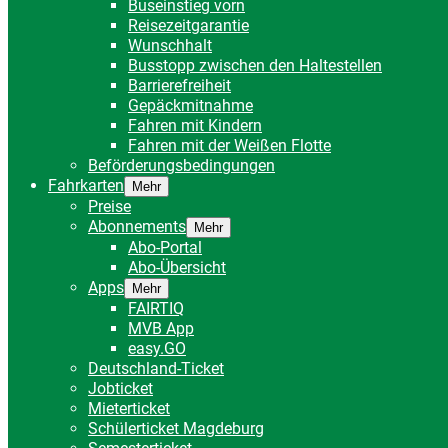
Buseinstieg vorn
Reisezeitgarantie
Wunschhalt
Busstopp zwischen den Haltestellen
Barrierefreiheit
Gepäckmitnahme
Fahren mit Kindern
Fahren mit der Weißen Flotte
Beförderungsbedingungen
Fahrkarten
Mehr
Preise
Abonnements
Mehr
Abo-Portal
Abo-Übersicht
Apps
Mehr
FAIRTIQ
MVB App
easy.GO
Deutschland-Ticket
Jobticket
Mieterticket
Schülerticket Magdeburg