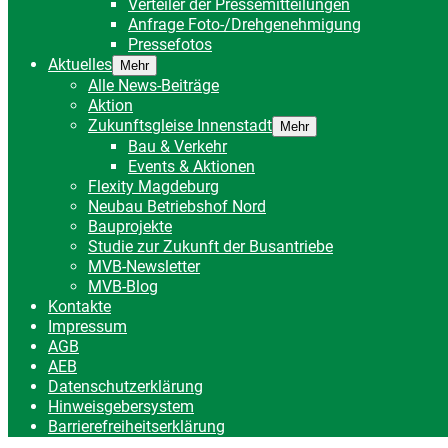
Verteiler der Pressemitteilungen
Anfrage Foto-/Drehgenehmigung
Pressefotos
Aktuelles
Mehr
Alle News-Beiträge
Aktion
Zukunftsgleise Innenstadt
Mehr
Bau & Verkehr
Events & Aktionen
Flexity Magdeburg
Neubau Betriebshof Nord
Bauprojekte
Studie zur Zukunft der Busantriebe
MVB-Newsletter
MVB-Blog
Kontakte
Impressum
AGB
AEB
Datenschutzerklärung
Hinweisgebersystem
Barrierefreiheitserklärung