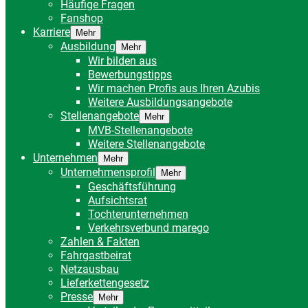
Häufige Fragen
Fanshop
Karriere
Mehr
Ausbildung
Mehr
Wir bilden aus
Bewerbungstipps
Wir machen Profis aus Ihren Azubis
Weitere Ausbildungsangebote
Stellenangebote
Mehr
MVB-Stellenangebote
Weitere Stellenangebote
Unternehmen
Mehr
Unternehmensprofil
Mehr
Geschäftsführung
Aufsichtsrat
Tochterunternehmen
Verkehrsverbund marego
Zahlen & Fakten
Fahrgastbeirat
Netzausbau
Lieferkettengesetz
Presse
Mehr