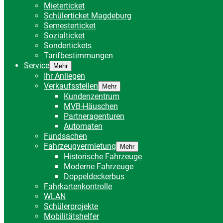
Mieterticket
Schülerticket Magdeburg
Semesterticket
Sozialticket
Sondertickets
Tarifbestimmungen
Service
Mehr
Ihr Anliegen
Verkaufsstellen
Mehr
Kundenzentrum
MVB-Häuschen
Partneragenturen
Automaten
Fundsachen
Fahrzeugvermietung
Mehr
Historische Fahrzeuge
Moderne Fahrzeuge
Doppeldeckerbus
Fahrkartenkontrolle
WLAN
Schülerprojekte
Mobilitätshelfer