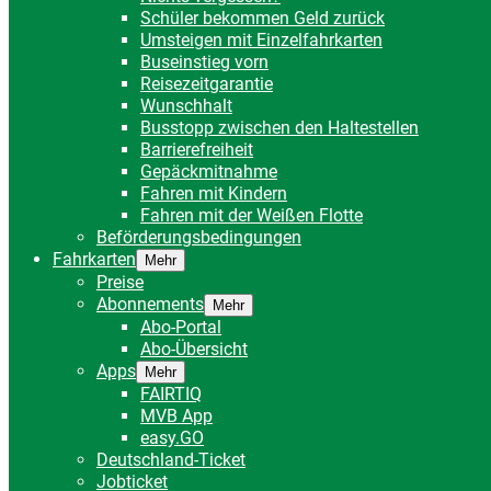
Schüler bekommen Geld zurück
Umsteigen mit Einzelfahrkarten
Buseinstieg vorn
Reisezeitgarantie
Wunschhalt
Busstopp zwischen den Haltestellen
Barrierefreiheit
Gepäckmitnahme
Fahren mit Kindern
Fahren mit der Weißen Flotte
Beförderungsbedingungen
Fahrkarten
Mehr
Preise
Abonnements
Mehr
Abo-Portal
Abo-Übersicht
Apps
Mehr
FAIRTIQ
MVB App
easy.GO
Deutschland-Ticket
Jobticket