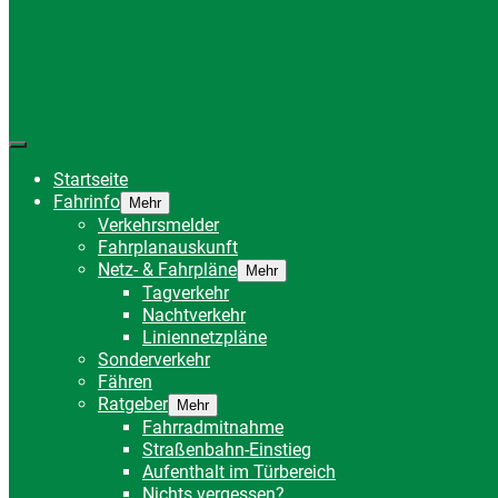
Startseite
Fahrinfo
Mehr
Verkehrsmelder
Fahrplanauskunft
Netz- & Fahrpläne
Mehr
Tagverkehr
Nachtverkehr
Liniennetzpläne
Sonderverkehr
Fähren
Ratgeber
Mehr
Fahrradmitnahme
Straßenbahn-Einstieg
Aufenthalt im Türbereich
Nichts vergessen?