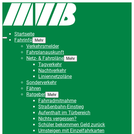
Startseite
Fahrinfo
Mehr
Verkehrsmelder
Fahrplanauskunft
Netz- & Fahrpläne
Mehr
Tagverkehr
Nachtverkehr
Liniennetzpläne
Sonderverkehr
Fähren
Ratgeber
Mehr
Fahrradmitnahme
Straßenbahn-Einstieg
Aufenthalt im Türbereich
Nichts vergessen?
Schüler bekommen Geld zurück
Umsteigen mit Einzelfahrkarten