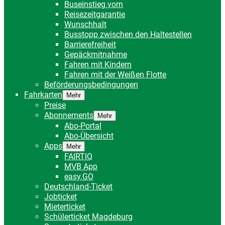
Buseinstieg vorn
Reisezeitgarantie
Wunschhalt
Busstopp zwischen den Haltestellen
Barrierefreiheit
Gepäckmitnahme
Fahren mit Kindern
Fahren mit der Weißen Flotte
Beförderungsbedingungen
Fahrkarten
Mehr
Preise
Abonnements
Mehr
Abo-Portal
Abo-Übersicht
Apps
Mehr
FAIRTIQ
MVB App
easy.GO
Deutschland-Ticket
Jobticket
Mieterticket
Schülerticket Magdeburg