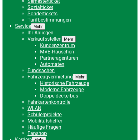
Semesterticket
Sozialticket
Sondertickets
Tarifbestimmungen
Service
Mehr
Ihr Anliegen
Verkaufsstellen
Mehr
Kundenzentrum
MVB-Häuschen
Partneragenturen
Automaten
Fundsachen
Fahrzeugvermietung
Mehr
Historische Fahrzeuge
Moderne Fahrzeuge
Doppeldeckerbus
Fahrkartenkontrolle
WLAN
Schülerprojekte
Mobilitätshelfer
Häufige Fragen
Fanshop
Karriere
Mehr