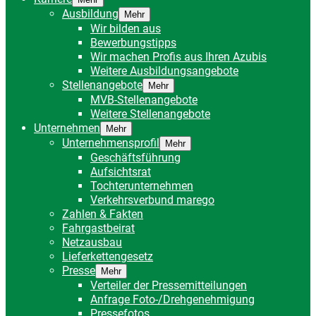
Ausbildung
Mehr
Wir bilden aus
Bewerbungstipps
Wir machen Profis aus Ihren Azubis
Weitere Ausbildungsangebote
Stellenangebote
Mehr
MVB-Stellenangebote
Weitere Stellenangebote
Unternehmen
Mehr
Unternehmensprofil
Mehr
Geschäftsführung
Aufsichtsrat
Tochterunternehmen
Verkehrsverbund marego
Zahlen & Fakten
Fahrgastbeirat
Netzausbau
Lieferkettengesetz
Presse
Mehr
Verteiler der Pressemitteilungen
Anfrage Foto-/Drehgenehmigung
Pressefotos