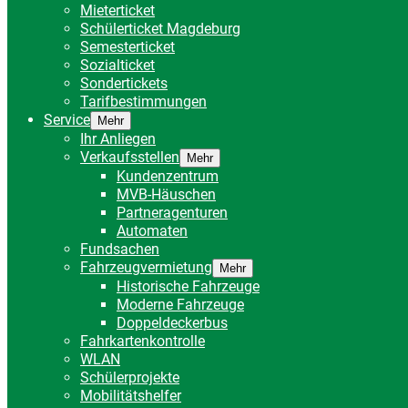
Mieterticket
Schülerticket Magdeburg
Semesterticket
Sozialticket
Sondertickets
Tarifbestimmungen
Service
Mehr
Ihr Anliegen
Verkaufsstellen
Mehr
Kundenzentrum
MVB-Häuschen
Partneragenturen
Automaten
Fundsachen
Fahrzeugvermietung
Mehr
Historische Fahrzeuge
Moderne Fahrzeuge
Doppeldeckerbus
Fahrkartenkontrolle
WLAN
Schülerprojekte
Mobilitätshelfer