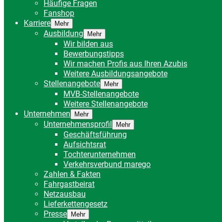
Häufige Fragen
Fanshop
Karriere
Mehr
Ausbildung
Mehr
Wir bilden aus
Bewerbungstipps
Wir machen Profis aus Ihren Azubis
Weitere Ausbildungsangebote
Stellenangebote
Mehr
MVB-Stellenangebote
Weitere Stellenangebote
Unternehmen
Mehr
Unternehmensprofil
Mehr
Geschäftsführung
Aufsichtsrat
Tochterunternehmen
Verkehrsverbund marego
Zahlen & Fakten
Fahrgastbeirat
Netzausbau
Lieferkettengesetz
Presse
Mehr