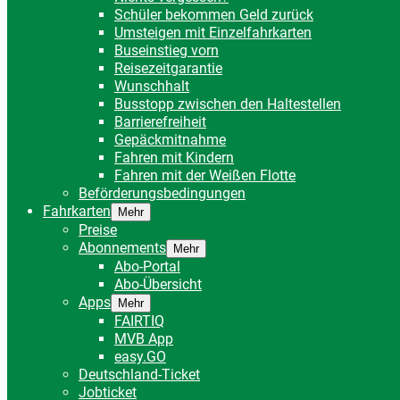
Schüler bekommen Geld zurück
Umsteigen mit Einzelfahrkarten
Buseinstieg vorn
Reisezeitgarantie
Wunschhalt
Busstopp zwischen den Haltestellen
Barrierefreiheit
Gepäckmitnahme
Fahren mit Kindern
Fahren mit der Weißen Flotte
Beförderungsbedingungen
Fahrkarten
Mehr
Preise
Abonnements
Mehr
Abo-Portal
Abo-Übersicht
Apps
Mehr
FAIRTIQ
MVB App
easy.GO
Deutschland-Ticket
Jobticket