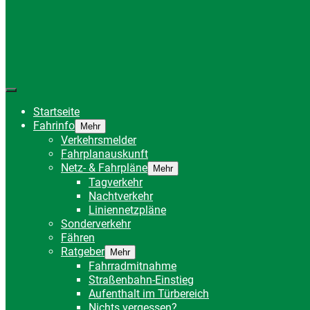
Startseite
Fahrinfo
Mehr
Verkehrsmelder
Fahrplanauskunft
Netz- & Fahrpläne
Mehr
Tagverkehr
Nachtverkehr
Liniennetzpläne
Sonderverkehr
Fähren
Ratgeber
Mehr
Fahrradmitnahme
Straßenbahn-Einstieg
Aufenthalt im Türbereich
Nichts vergessen?