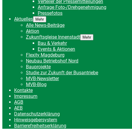
Verteiler der Pressemitteilungen
Anfrage Foto-/Drehgenehmigung
Pressefotos
Aktuelles
Mehr
Alle News-Beiträge
Aktion
Zukunftsgleise Innenstadt
Mehr
Bau & Verkehr
Events & Aktionen
Flexity Magdeburg
Neubau Betriebshof Nord
Bauprojekte
Studie zur Zukunft der Busantriebe
MVB-Newsletter
MVB-Blog
Kontakte
Impressum
AGB
AEB
Datenschutzerklärung
Hinweisgebersystem
Barrierefreiheitserklärung