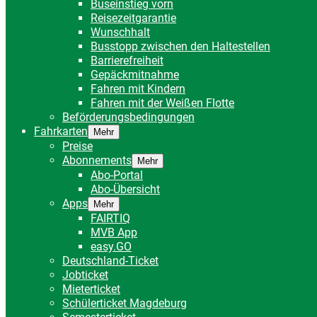
Buseinstieg vorn
Reisezeitgarantie
Wunschhalt
Busstopp zwischen den Haltestellen
Barrierefreiheit
Gepäckmitnahme
Fahren mit Kindern
Fahren mit der Weißen Flotte
Beförderungsbedingungen
Fahrkarten
Mehr
Preise
Abonnements
Mehr
Abo-Portal
Abo-Übersicht
Apps
Mehr
FAIRTIQ
MVB App
easy.GO
Deutschland-Ticket
Jobticket
Mieterticket
Schülerticket Magdeburg