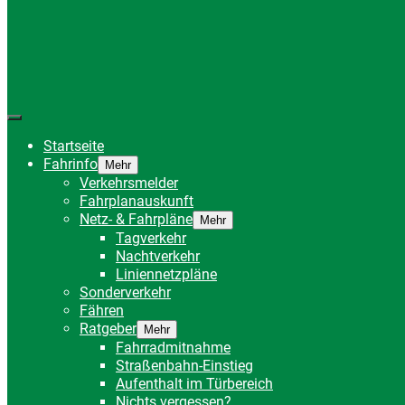
Startseite
Fahrinfo
Mehr
Verkehrsmelder
Fahrplanauskunft
Netz- & Fahrpläne
Mehr
Tagverkehr
Nachtverkehr
Liniennetzpläne
Sonderverkehr
Fähren
Ratgeber
Mehr
Fahrradmitnahme
Straßenbahn-Einstieg
Aufenthalt im Türbereich
Nichts vergessen?