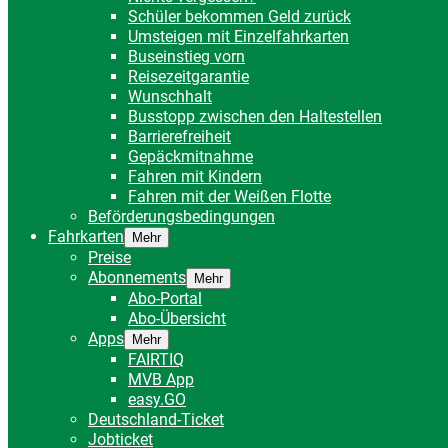
Schüler bekommen Geld zurück
Umsteigen mit Einzelfahrkarten
Buseinstieg vorn
Reisezeitgarantie
Wunschhalt
Busstopp zwischen den Haltestellen
Barrierefreiheit
Gepäckmitnahme
Fahren mit Kindern
Fahren mit der Weißen Flotte
Beförderungsbedingungen
Fahrkarten
Mehr
Preise
Abonnements
Mehr
Abo-Portal
Abo-Übersicht
Apps
Mehr
FAIRTIQ
MVB App
easy.GO
Deutschland-Ticket
Jobticket