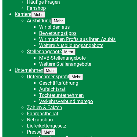
Häufige Fragen
Fanshop
Karriere
Mehr
Ausbildung
Mehr
Wir bilden aus
Bewerbungstipps
Wir machen Profis aus Ihren Azubis
Weitere Ausbildungsangebote
Stellenangebote
Mehr
MVB-Stellenangebote
Weitere Stellenangebote
Unternehmen
Mehr
Unternehmensprofil
Mehr
Geschäftsführung
Aufsichtsrat
Tochterunternehmen
Verkehrsverbund marego
Zahlen & Fakten
Fahrgastbeirat
Netzausbau
Lieferkettengesetz
Presse
Mehr