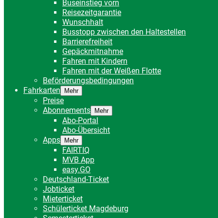
Buseinstieg vorn
Reisezeitgarantie
Wunschhalt
Busstopp zwischen den Haltestellen
Barrierefreiheit
Gepäckmitnahme
Fahren mit Kindern
Fahren mit der Weißen Flotte
Beförderungsbedingungen
Fahrkarten
Mehr
Preise
Abonnements
Mehr
Abo-Portal
Abo-Übersicht
Apps
Mehr
FAIRTIQ
MVB App
easy.GO
Deutschland-Ticket
Jobticket
Mieterticket
Schülerticket Magdeburg