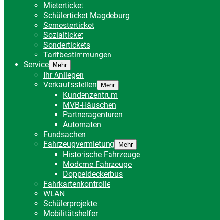
Mieterticket
Schülerticket Magdeburg
Semesterticket
Sozialticket
Sondertickets
Tarifbestimmungen
Service
Mehr
Ihr Anliegen
Verkaufsstellen
Mehr
Kundenzentrum
MVB-Häuschen
Partneragenturen
Automaten
Fundsachen
Fahrzeugvermietung
Mehr
Historische Fahrzeuge
Moderne Fahrzeuge
Doppeldeckerbus
Fahrkartenkontrolle
WLAN
Schülerprojekte
Mobilitätshelfer