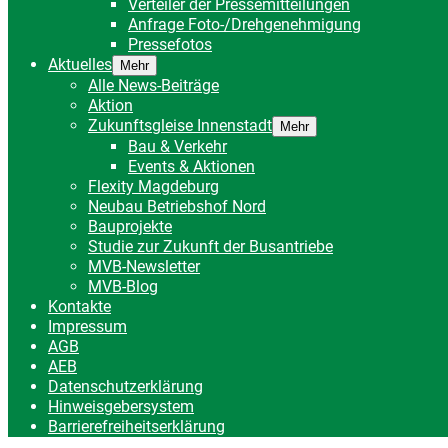
Verteiler der Pressemitteilungen
Anfrage Foto-/Drehgenehmigung
Pressefotos
Aktuelles
Mehr
Alle News-Beiträge
Aktion
Zukunftsgleise Innenstadt
Mehr
Bau & Verkehr
Events & Aktionen
Flexity Magdeburg
Neubau Betriebshof Nord
Bauprojekte
Studie zur Zukunft der Busantriebe
MVB-Newsletter
MVB-Blog
Kontakte
Impressum
AGB
AEB
Datenschutzerklärung
Hinweisgebersystem
Barrierefreiheitserklärung