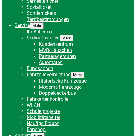
Semesterticket
Sozialticket
Sondertickets
Tarifbestimmungen
Service
Mehr
Ihr Anliegen
Verkaufsstellen
Mehr
Kundenzentrum
MVB-Häuschen
Partneragenturen
Automaten
Fundsachen
Fahrzeugvermietung
Mehr
Historische Fahrzeuge
Moderne Fahrzeuge
Doppeldeckerbus
Fahrkartenkontrolle
WLAN
Schülerprojekte
Mobilitätshelfer
Häufige Fragen
Fanshop
Karriere
Mehr