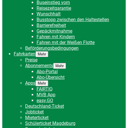
Buseinstieg vorn
Reisezeitgarantie
Wunschhalt
Busstopp zwischen den Haltestellen
Barrierefreiheit
Gepäckmitnahme
Fahren mit Kindern
Fahren mit der Weißen Flotte
Beförderungsbedingungen
Fahrkarten
Mehr
Preise
Abonnements
Mehr
Abo-Portal
Abo-Übersicht
Apps
Mehr
FAIRTIQ
MVB App
easy.GO
Deutschland-Ticket
Jobticket
Mieterticket
Schülerticket Magdeburg