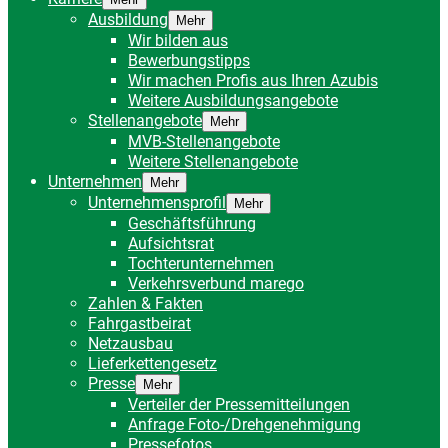
Ausbildung
Mehr
Wir bilden aus
Bewerbungstipps
Wir machen Profis aus Ihren Azubis
Weitere Ausbildungsangebote
Stellenangebote
Mehr
MVB-Stellenangebote
Weitere Stellenangebote
Unternehmen
Mehr
Unternehmensprofil
Mehr
Geschäftsführung
Aufsichtsrat
Tochterunternehmen
Verkehrsverbund marego
Zahlen & Fakten
Fahrgastbeirat
Netzausbau
Lieferkettengesetz
Presse
Mehr
Verteiler der Pressemitteilungen
Anfrage Foto-/Drehgenehmigung
Pressefotos