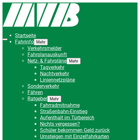
Startseite
Fahrinfo
Mehr
Verkehrsmelder
Fahrplanauskunft
Netz- & Fahrpläne
Mehr
Tagverkehr
Nachtverkehr
Liniennetzpläne
Sonderverkehr
Fähren
Ratgeber
Mehr
Fahrradmitnahme
Straßenbahn-Einstieg
Aufenthalt im Türbereich
Nichts vergessen?
Schüler bekommen Geld zurück
Umsteigen mit Einzelfahrkarten