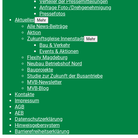
Verteiler der Pressemitteilungen
Anfrage Foto-/Drehgenehmigung
Pressefotos
Aktuelles
Mehr
Alle News-Beiträge
Aktion
Zukunftsgleise Innenstadt
Mehr
Bau & Verkehr
Events & Aktionen
Flexity Magdeburg
Neubau Betriebshof Nord
Bauprojekte
Studie zur Zukunft der Busantriebe
MVB-Newsletter
MVB-Blog
Kontakte
Impressum
AGB
AEB
Datenschutzerklärung
Hinweisgebersystem
Barrierefreiheitserklärung