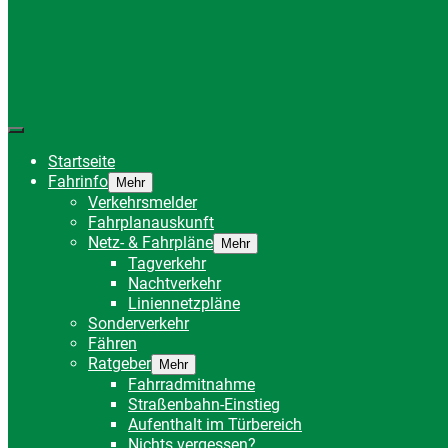
Startseite
Fahrinfo
Mehr
Verkehrsmelder
Fahrplanauskunft
Netz- & Fahrpläne
Mehr
Tagverkehr
Nachtverkehr
Liniennetzpläne
Sonderverkehr
Fähren
Ratgeber
Mehr
Fahrradmitnahme
Straßenbahn-Einstieg
Aufenthalt im Türbereich
Nichts vergessen?