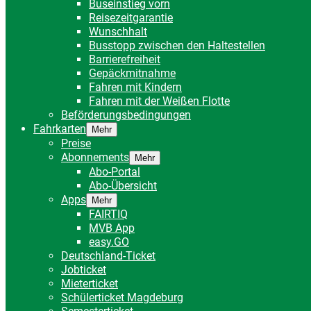
Buseinstieg vorn
Reisezeitgarantie
Wunschhalt
Busstopp zwischen den Haltestellen
Barrierefreiheit
Gepäckmitnahme
Fahren mit Kindern
Fahren mit der Weißen Flotte
Beförderungsbedingungen
Fahrkarten
Mehr
Preise
Abonnements
Mehr
Abo-Portal
Abo-Übersicht
Apps
Mehr
FAIRTIQ
MVB App
easy.GO
Deutschland-Ticket
Jobticket
Mieterticket
Schülerticket Magdeburg