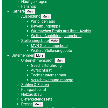
Häufige Fragen
Fanshop
Karriere
Mehr
Ausbildung
Mehr
Wir bilden aus
Bewerbungstipps
Wir machen Profis aus Ihren Azubis
Weitere Ausbildungsangebote
Stellenangebote
Mehr
MVB-Stellenangebote
Weitere Stellenangebote
Unternehmen
Mehr
Unternehmensprofil
Mehr
Geschäftsführung
Aufsichtsrat
Tochterunternehmen
Verkehrsverbund marego
Zahlen & Fakten
Fahrgastbeirat
Netzausbau
Lieferkettengesetz
Presse
Mehr