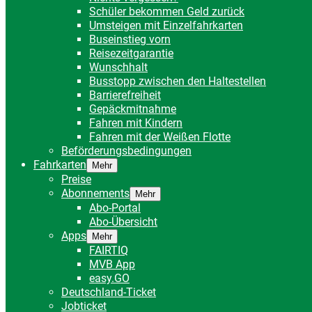
Schüler bekommen Geld zurück
Umsteigen mit Einzelfahrkarten
Buseinstieg vorn
Reisezeitgarantie
Wunschhalt
Busstopp zwischen den Haltestellen
Barrierefreiheit
Gepäckmitnahme
Fahren mit Kindern
Fahren mit der Weißen Flotte
Beförderungsbedingungen
Fahrkarten
Mehr
Preise
Abonnements
Mehr
Abo-Portal
Abo-Übersicht
Apps
Mehr
FAIRTIQ
MVB App
easy.GO
Deutschland-Ticket
Jobticket