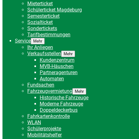
Mieterticket
Schülerticket Magdeburg
Semesterticket
Sozialticket
Sondertickets
Tarifbestimmungen
Service
Mehr
Ihr Anliegen
Verkaufsstellen
Mehr
Kundenzentrum
MVB-Häuschen
Partneragenturen
Automaten
Fundsachen
Fahrzeugvermietung
Mehr
Historische Fahrzeuge
Moderne Fahrzeuge
Doppeldeckerbus
Fahrkartenkontrolle
WLAN
Schülerprojekte
Mobilitätshelfer