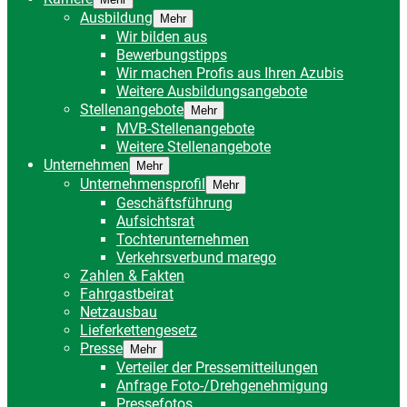
Ausbildung
Mehr
Wir bilden aus
Bewerbungstipps
Wir machen Profis aus Ihren Azubis
Weitere Ausbildungsangebote
Stellenangebote
Mehr
MVB-Stellenangebote
Weitere Stellenangebote
Unternehmen
Mehr
Unternehmensprofil
Mehr
Geschäftsführung
Aufsichtsrat
Tochterunternehmen
Verkehrsverbund marego
Zahlen & Fakten
Fahrgastbeirat
Netzausbau
Lieferkettengesetz
Presse
Mehr
Verteiler der Pressemitteilungen
Anfrage Foto-/Drehgenehmigung
Pressefotos