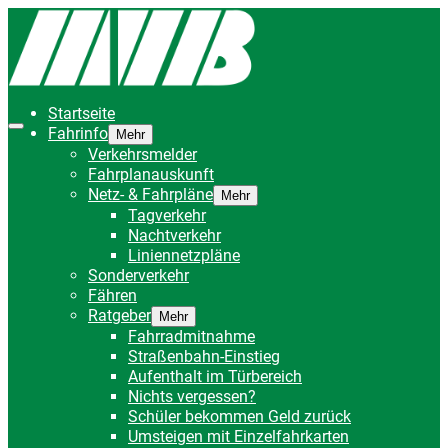
Startseite
Fahrinfo
Mehr
Verkehrsmelder
Fahrplanauskunft
Netz- & Fahrpläne
Mehr
Tagverkehr
Nachtverkehr
Liniennetzpläne
Sonderverkehr
Fähren
Ratgeber
Mehr
Fahrradmitnahme
Straßenbahn-Einstieg
Aufenthalt im Türbereich
Nichts vergessen?
Schüler bekommen Geld zurück
Umsteigen mit Einzelfahrkarten