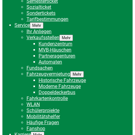
Semesterticket
Sozialticket
Sondertickets
Tarifbestimmungen
Service
Mehr
Ihr Anliegen
Verkaufsstellen
Mehr
Kundenzentrum
MVB-Häuschen
Partneragenturen
Automaten
Fundsachen
Fahrzeugvermietung
Mehr
Historische Fahrzeuge
Moderne Fahrzeuge
Doppeldeckerbus
Fahrkartenkontrolle
WLAN
Schülerprojekte
Mobilitätshelfer
Häufige Fragen
Fanshop
Karriere
Mehr