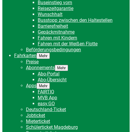
Buseinstieg vorn
Reisezeitgarantie
Wunschhalt
Busstopp zwischen den Haltestellen
Barrierefreiheit
Gepäckmitnahme
Fahren mit Kindern
Fahren mit der Weißen Flotte
Beförderungsbedingungen
Fahrkarten
Mehr
Preise
Abonnements
Mehr
Abo-Portal
Abo-Übersicht
Apps
Mehr
FAIRTIQ
MVB App
easy.GO
Deutschland-Ticket
Jobticket
Mieterticket
Schülerticket Magdeburg