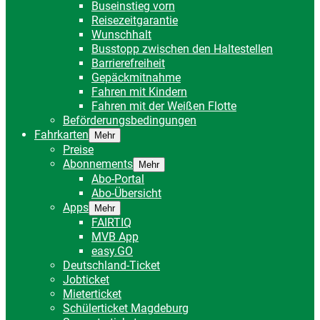
Buseinstieg vorn
Reisezeitgarantie
Wunschhalt
Busstopp zwischen den Haltestellen
Barrierefreiheit
Gepäckmitnahme
Fahren mit Kindern
Fahren mit der Weißen Flotte
Beförderungsbedingungen
Fahrkarten
Mehr
Preise
Abonnements
Mehr
Abo-Portal
Abo-Übersicht
Apps
Mehr
FAIRTIQ
MVB App
easy.GO
Deutschland-Ticket
Jobticket
Mieterticket
Schülerticket Magdeburg