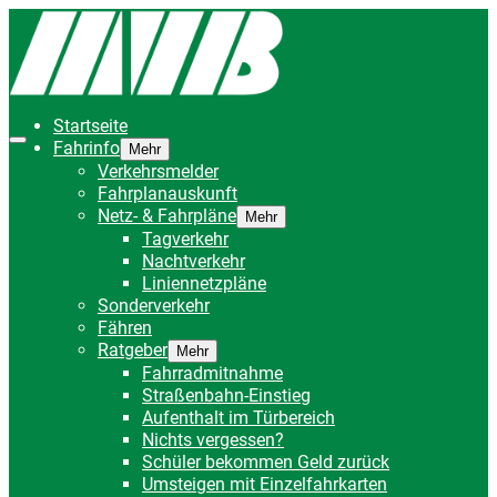
Startseite
Fahrinfo
Mehr
Verkehrsmelder
Fahrplanauskunft
Netz- & Fahrpläne
Mehr
Tagverkehr
Nachtverkehr
Liniennetzpläne
Sonderverkehr
Fähren
Ratgeber
Mehr
Fahrradmitnahme
Straßenbahn-Einstieg
Aufenthalt im Türbereich
Nichts vergessen?
Schüler bekommen Geld zurück
Umsteigen mit Einzelfahrkarten