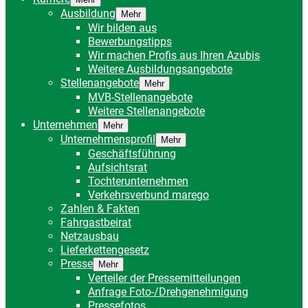
Ausbildung
Mehr
Wir bilden aus
Bewerbungstipps
Wir machen Profis aus Ihren Azubis
Weitere Ausbildungsangebote
Stellenangebote
Mehr
MVB-Stellenangebote
Weitere Stellenangebote
Unternehmen
Mehr
Unternehmensprofil
Mehr
Geschäftsführung
Aufsichtsrat
Tochterunternehmen
Verkehrsverbund marego
Zahlen & Fakten
Fahrgastbeirat
Netzausbau
Lieferkettengesetz
Presse
Mehr
Verteiler der Pressemitteilungen
Anfrage Foto-/Drehgenehmigung
Pressefotos