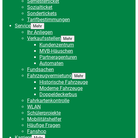
Semesterticket
Sozialticket
Sondertickets
Tarifbestimmungen
Service
Mehr
Ihr Anliegen
Verkaufsstellen
Mehr
Kundenzentrum
MVB-Häuschen
Partneragenturen
Automaten
Fundsachen
Fahrzeugvermietung
Mehr
Historische Fahrzeuge
Moderne Fahrzeuge
Doppeldeckerbus
Fahrkartenkontrolle
WLAN
Schülerprojekte
Mobilitätshelfer
Häufige Fragen
Fanshop
Karriere
Mehr