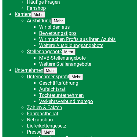
Häufige Fragen
Fanshop
Karriere
Mehr
Ausbildung
Mehr
Wir bilden aus
Bewerbungstipps
Wir machen Profis aus Ihren Azubis
Weitere Ausbildungsangebote
Stellenangebote
Mehr
MVB-Stellenangebote
Weitere Stellenangebote
Unternehmen
Mehr
Unternehmensprofil
Mehr
Geschäftsführung
Aufsichtsrat
Tochterunternehmen
Verkehrsverbund marego
Zahlen & Fakten
Fahrgastbeirat
Netzausbau
Lieferkettengesetz
Presse
Mehr