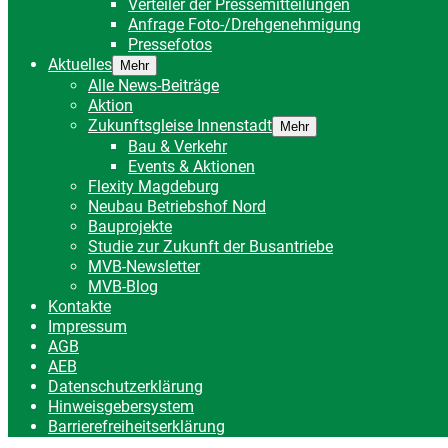
Verteiler der Pressemitteilungen
Anfrage Foto-/Drehgenehmigung
Pressefotos
Aktuelles
Mehr
Alle News-Beiträge
Aktion
Zukunftsgleise Innenstadt
Mehr
Bau & Verkehr
Events & Aktionen
Flexity Magdeburg
Neubau Betriebshof Nord
Bauprojekte
Studie zur Zukunft der Busantriebe
MVB-Newsletter
MVB-Blog
Kontakte
Impressum
AGB
AEB
Datenschutzerklärung
Hinweisgebersystem
Barrierefreiheitserklärung