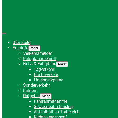
Startseite
Fahrinfo
Mehr
Verkehrsmelder
Fahrplanauskunft
Netz- & Fahrpläne
Mehr
Tagverkehr
Nachtverkehr
Liniennetzpläne
Sonderverkehr
Fähren
Ratgeber
Mehr
Fahrradmitnahme
Straßenbahn-Einstieg
Aufenthalt im Türbereich
Nichts vergessen?