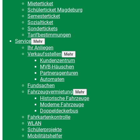
Mieterticket
Schülerticket Magdeburg
Semesterticket
Sozialticket
Sondertickets
Tarifbestimmungen
Service
Mehr
Ihr Anliegen
Verkaufsstellen
Mehr
Kundenzentrum
MVB-Häuschen
Partneragenturen
Automaten
Fundsachen
Fahrzeugvermietung
Mehr
Historische Fahrzeuge
Moderne Fahrzeuge
Doppeldeckerbus
Fahrkartenkontrolle
WLAN
Schülerprojekte
Mobilitätshelfer