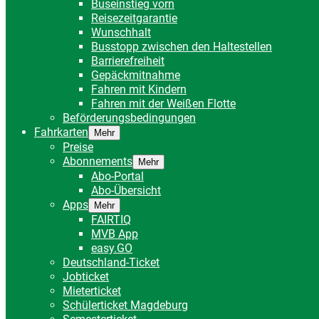
Buseinstieg vorn
Reisezeitgarantie
Wunschhalt
Busstopp zwischen den Haltestellen
Barrierefreiheit
Gepäckmitnahme
Fahren mit Kindern
Fahren mit der Weißen Flotte
Beförderungsbedingungen
Fahrkarten
Mehr
Preise
Abonnements
Mehr
Abo-Portal
Abo-Übersicht
Apps
Mehr
FAIRTIQ
MVB App
easy.GO
Deutschland-Ticket
Jobticket
Mieterticket
Schülerticket Magdeburg