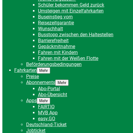
Schüler bekommen Geld zurück
Umsteigen mit Einzelfahrkarten
Buseinstieg vorn
Reisezeitgarantie
Wunschhalt
Busstopp zwischen den Haltestellen
Barrierefreiheit
Gepäckmitnahme
Fahren mit Kindern
Fahren mit der Weißen Flotte
Beförderungsbedingungen
Fahrkarten
Mehr
Preise
Abonnements
Mehr
Abo-Portal
Abo-Übersicht
Apps
Mehr
FAIRTIQ
MVB App
easy.GO
Deutschland-Ticket
Jobticket