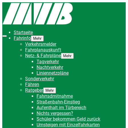
Startseite
Fahrinfo
Mehr
Verkehrsmelder
Fahrplanauskunft
Netz- & Fahrpläne
Mehr
Tagverkehr
Nachtverkehr
Liniennetzpläne
Sonderverkehr
Fähren
Ratgeber
Mehr
Fahrradmitnahme
Straßenbahn-Einstieg
Aufenthalt im Türbereich
Nichts vergessen?
Schüler bekommen Geld zurück
Umsteigen mit Einzelfahrkarten