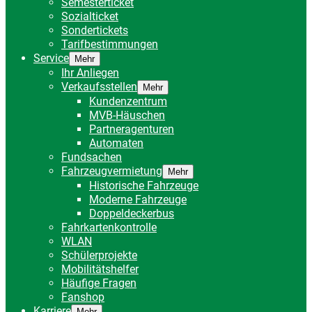
Semesterticket
Sozialticket
Sondertickets
Tarifbestimmungen
Service
Mehr
Ihr Anliegen
Verkaufsstellen
Mehr
Kundenzentrum
MVB-Häuschen
Partneragenturen
Automaten
Fundsachen
Fahrzeugvermietung
Mehr
Historische Fahrzeuge
Moderne Fahrzeuge
Doppeldeckerbus
Fahrkartenkontrolle
WLAN
Schülerprojekte
Mobilitätshelfer
Häufige Fragen
Fanshop
Karriere
Mehr