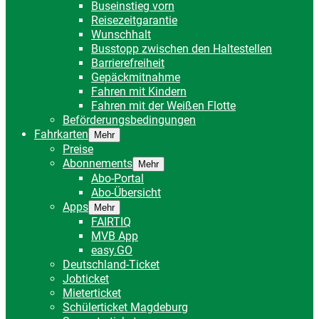
Buseinstieg vorn
Reisezeitgarantie
Wunschhalt
Busstopp zwischen den Haltestellen
Barrierefreiheit
Gepäckmitnahme
Fahren mit Kindern
Fahren mit der Weißen Flotte
Beförderungsbedingungen
Fahrkarten
Mehr
Preise
Abonnements
Mehr
Abo-Portal
Abo-Übersicht
Apps
Mehr
FAIRTIQ
MVB App
easy.GO
Deutschland-Ticket
Jobticket
Mieterticket
Schülerticket Magdeburg