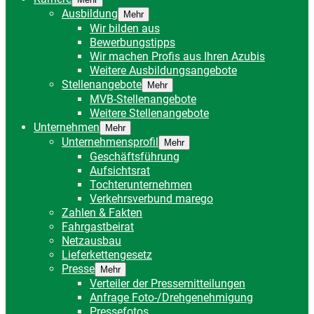
Ausbildung
Mehr
Wir bilden aus
Bewerbungstipps
Wir machen Profis aus Ihren Azubis
Weitere Ausbildungsangebote
Stellenangebote
Mehr
MVB-Stellenangebote
Weitere Stellenangebote
Unternehmen
Mehr
Unternehmensprofil
Mehr
Geschäftsführung
Aufsichtsrat
Tochterunternehmen
Verkehrsverbund marego
Zahlen & Fakten
Fahrgastbeirat
Netzausbau
Lieferkettengesetz
Presse
Mehr
Verteiler der Pressemitteilungen
Anfrage Foto-/Drehgenehmigung
Pressefotos