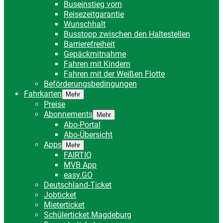
Buseinstieg vorn
Reisezeitgarantie
Wunschhalt
Busstopp zwischen den Haltestellen
Barrierefreiheit
Gepäckmitnahme
Fahren mit Kindern
Fahren mit der Weißen Flotte
Beförderungsbedingungen
Fahrkarten
Mehr
Preise
Abonnements
Mehr
Abo-Portal
Abo-Übersicht
Apps
Mehr
FAIRTIQ
MVB App
easy.GO
Deutschland-Ticket
Jobticket
Mieterticket
Schülerticket Magdeburg