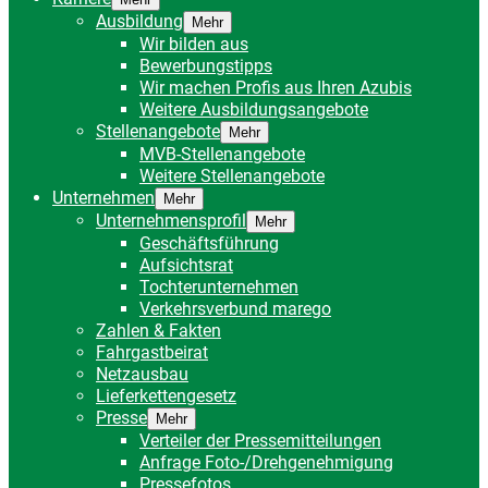
Ausbildung
Mehr
Wir bilden aus
Bewerbungstipps
Wir machen Profis aus Ihren Azubis
Weitere Ausbildungsangebote
Stellenangebote
Mehr
MVB-Stellenangebote
Weitere Stellenangebote
Unternehmen
Mehr
Unternehmensprofil
Mehr
Geschäftsführung
Aufsichtsrat
Tochterunternehmen
Verkehrsverbund marego
Zahlen & Fakten
Fahrgastbeirat
Netzausbau
Lieferkettengesetz
Presse
Mehr
Verteiler der Pressemitteilungen
Anfrage Foto-/Drehgenehmigung
Pressefotos