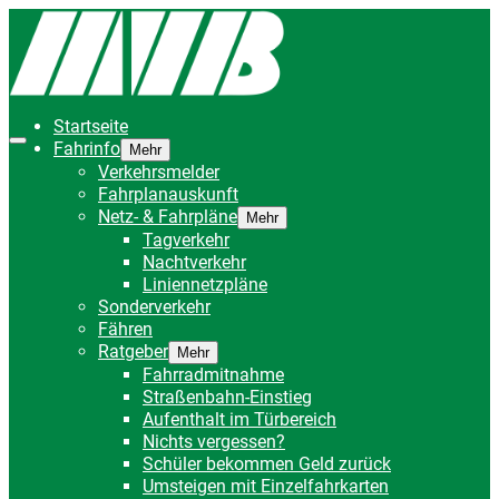
Startseite
Fahrinfo
Mehr
Verkehrsmelder
Fahrplanauskunft
Netz- & Fahrpläne
Mehr
Tagverkehr
Nachtverkehr
Liniennetzpläne
Sonderverkehr
Fähren
Ratgeber
Mehr
Fahrradmitnahme
Straßenbahn-Einstieg
Aufenthalt im Türbereich
Nichts vergessen?
Schüler bekommen Geld zurück
Umsteigen mit Einzelfahrkarten