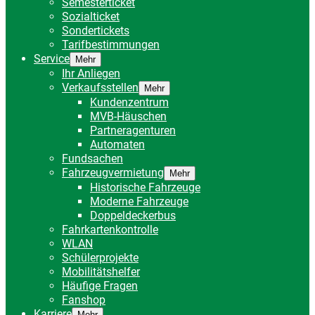
Semesterticket
Sozialticket
Sondertickets
Tarifbestimmungen
Service
Mehr
Ihr Anliegen
Verkaufsstellen
Mehr
Kundenzentrum
MVB-Häuschen
Partneragenturen
Automaten
Fundsachen
Fahrzeugvermietung
Mehr
Historische Fahrzeuge
Moderne Fahrzeuge
Doppeldeckerbus
Fahrkartenkontrolle
WLAN
Schülerprojekte
Mobilitätshelfer
Häufige Fragen
Fanshop
Karriere
Mehr