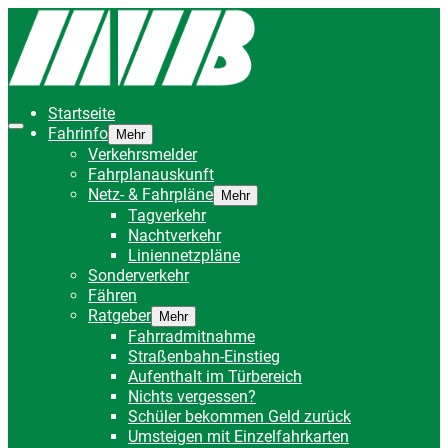
Startseite
Fahrinfo
Mehr
Verkehrsmelder
Fahrplanauskunft
Netz- & Fahrpläne
Mehr
Tagverkehr
Nachtverkehr
Liniennetzpläne
Sonderverkehr
Fähren
Ratgeber
Mehr
Fahrradmitnahme
Straßenbahn-Einstieg
Aufenthalt im Türbereich
Nichts vergessen?
Schüler bekommen Geld zurück
Umsteigen mit Einzelfahrkarten