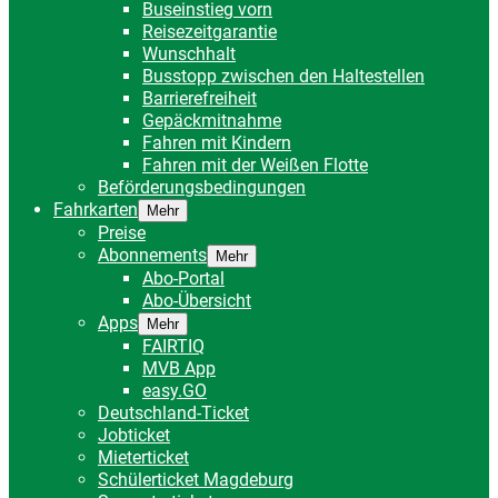
Buseinstieg vorn
Reisezeitgarantie
Wunschhalt
Busstopp zwischen den Haltestellen
Barrierefreiheit
Gepäckmitnahme
Fahren mit Kindern
Fahren mit der Weißen Flotte
Beförderungsbedingungen
Fahrkarten
Mehr
Preise
Abonnements
Mehr
Abo-Portal
Abo-Übersicht
Apps
Mehr
FAIRTIQ
MVB App
easy.GO
Deutschland-Ticket
Jobticket
Mieterticket
Schülerticket Magdeburg