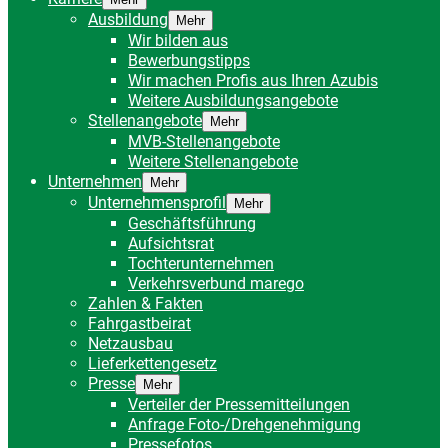
Ausbildung
Mehr
Wir bilden aus
Bewerbungstipps
Wir machen Profis aus Ihren Azubis
Weitere Ausbildungsangebote
Stellenangebote
Mehr
MVB-Stellenangebote
Weitere Stellenangebote
Unternehmen
Mehr
Unternehmensprofil
Mehr
Geschäftsführung
Aufsichtsrat
Tochterunternehmen
Verkehrsverbund marego
Zahlen & Fakten
Fahrgastbeirat
Netzausbau
Lieferkettengesetz
Presse
Mehr
Verteiler der Pressemitteilungen
Anfrage Foto-/Drehgenehmigung
Pressefotos