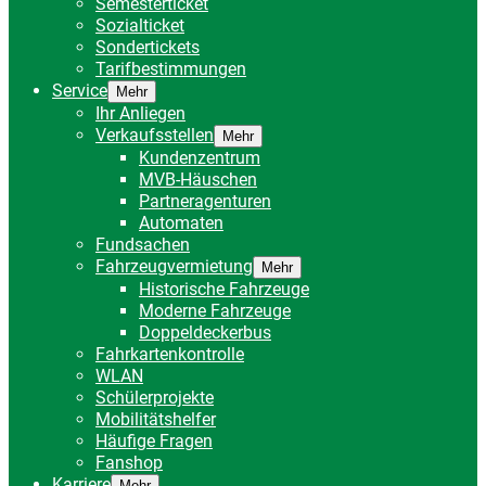
Semesterticket
Sozialticket
Sondertickets
Tarifbestimmungen
Service
Mehr
Ihr Anliegen
Verkaufsstellen
Mehr
Kundenzentrum
MVB-Häuschen
Partneragenturen
Automaten
Fundsachen
Fahrzeugvermietung
Mehr
Historische Fahrzeuge
Moderne Fahrzeuge
Doppeldeckerbus
Fahrkartenkontrolle
WLAN
Schülerprojekte
Mobilitätshelfer
Häufige Fragen
Fanshop
Karriere
Mehr