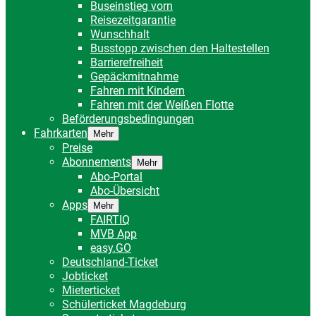
Buseinstieg vorn
Reisezeitgarantie
Wunschhalt
Busstopp zwischen den Haltestellen
Barrierefreiheit
Gepäckmitnahme
Fahren mit Kindern
Fahren mit der Weißen Flotte
Beförderungsbedingungen
Fahrkarten
Mehr
Preise
Abonnements
Mehr
Abo-Portal
Abo-Übersicht
Apps
Mehr
FAIRTIQ
MVB App
easy.GO
Deutschland-Ticket
Jobticket
Mieterticket
Schülerticket Magdeburg