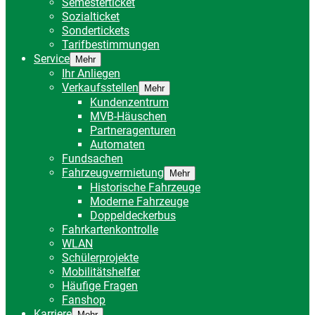
Semesterticket
Sozialticket
Sondertickets
Tarifbestimmungen
Service
Mehr
Ihr Anliegen
Verkaufsstellen
Mehr
Kundenzentrum
MVB-Häuschen
Partneragenturen
Automaten
Fundsachen
Fahrzeugvermietung
Mehr
Historische Fahrzeuge
Moderne Fahrzeuge
Doppeldeckerbus
Fahrkartenkontrolle
WLAN
Schülerprojekte
Mobilitätshelfer
Häufige Fragen
Fanshop
Karriere
Mehr