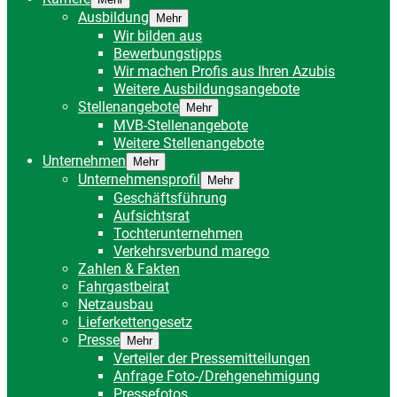
Ausbildung
Mehr
Wir bilden aus
Bewerbungstipps
Wir machen Profis aus Ihren Azubis
Weitere Ausbildungsangebote
Stellenangebote
Mehr
MVB-Stellenangebote
Weitere Stellenangebote
Unternehmen
Mehr
Unternehmensprofil
Mehr
Geschäftsführung
Aufsichtsrat
Tochterunternehmen
Verkehrsverbund marego
Zahlen & Fakten
Fahrgastbeirat
Netzausbau
Lieferkettengesetz
Presse
Mehr
Verteiler der Pressemitteilungen
Anfrage Foto-/Drehgenehmigung
Pressefotos