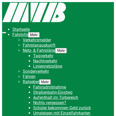
Startseite
Fahrinfo
Mehr
Verkehrsmelder
Fahrplanauskunft
Netz- & Fahrpläne
Mehr
Tagverkehr
Nachtverkehr
Liniennetzpläne
Sonderverkehr
Fähren
Ratgeber
Mehr
Fahrradmitnahme
Straßenbahn-Einstieg
Aufenthalt im Türbereich
Nichts vergessen?
Schüler bekommen Geld zurück
Umsteigen mit Einzelfahrkarten