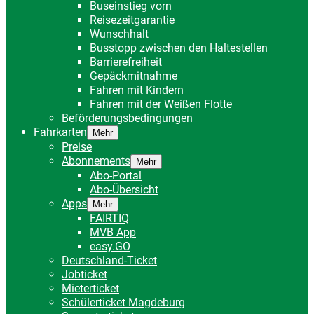
Buseinstieg vorn
Reisezeitgarantie
Wunschhalt
Busstopp zwischen den Haltestellen
Barrierefreiheit
Gepäckmitnahme
Fahren mit Kindern
Fahren mit der Weißen Flotte
Beförderungsbedingungen
Fahrkarten
Mehr
Preise
Abonnements
Mehr
Abo-Portal
Abo-Übersicht
Apps
Mehr
FAIRTIQ
MVB App
easy.GO
Deutschland-Ticket
Jobticket
Mieterticket
Schülerticket Magdeburg