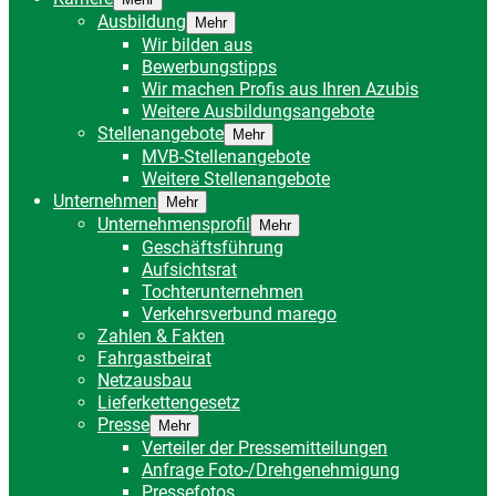
Ausbildung
Mehr
Wir bilden aus
Bewerbungstipps
Wir machen Profis aus Ihren Azubis
Weitere Ausbildungsangebote
Stellenangebote
Mehr
MVB-Stellenangebote
Weitere Stellenangebote
Unternehmen
Mehr
Unternehmensprofil
Mehr
Geschäftsführung
Aufsichtsrat
Tochterunternehmen
Verkehrsverbund marego
Zahlen & Fakten
Fahrgastbeirat
Netzausbau
Lieferkettengesetz
Presse
Mehr
Verteiler der Pressemitteilungen
Anfrage Foto-/Drehgenehmigung
Pressefotos