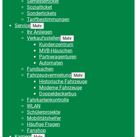
Semesterticket
Sozialticket
Sondertickets
Tarifbestimmungen
Service
Mehr
Ihr Anliegen
Verkaufsstellen
Mehr
Kundenzentrum
MVB-Häuschen
Partneragenturen
Automaten
Fundsachen
Fahrzeugvermietung
Mehr
Historische Fahrzeuge
Moderne Fahrzeuge
Doppeldeckerbus
Fahrkartenkontrolle
WLAN
Schülerprojekte
Mobilitätshelfer
Häufige Fragen
Fanshop
Karriere
Mehr