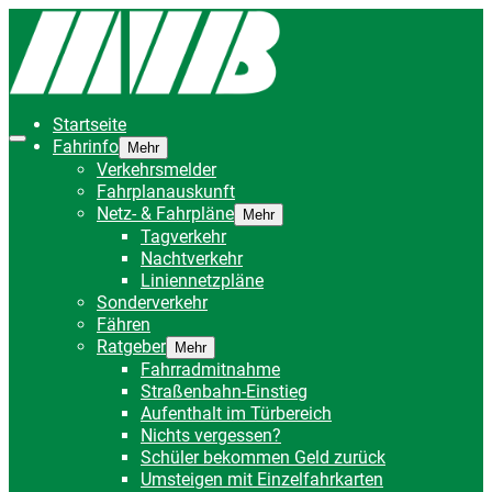
Startseite
Fahrinfo
Mehr
Verkehrsmelder
Fahrplanauskunft
Netz- & Fahrpläne
Mehr
Tagverkehr
Nachtverkehr
Liniennetzpläne
Sonderverkehr
Fähren
Ratgeber
Mehr
Fahrradmitnahme
Straßenbahn-Einstieg
Aufenthalt im Türbereich
Nichts vergessen?
Schüler bekommen Geld zurück
Umsteigen mit Einzelfahrkarten