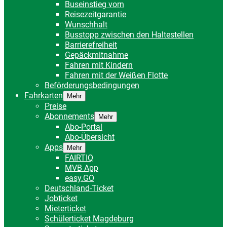
Buseinstieg vorn
Reisezeitgarantie
Wunschhalt
Busstopp zwischen den Haltestellen
Barrierefreiheit
Gepäckmitnahme
Fahren mit Kindern
Fahren mit der Weißen Flotte
Beförderungsbedingungen
Fahrkarten
Mehr
Preise
Abonnements
Mehr
Abo-Portal
Abo-Übersicht
Apps
Mehr
FAIRTIQ
MVB App
easy.GO
Deutschland-Ticket
Jobticket
Mieterticket
Schülerticket Magdeburg