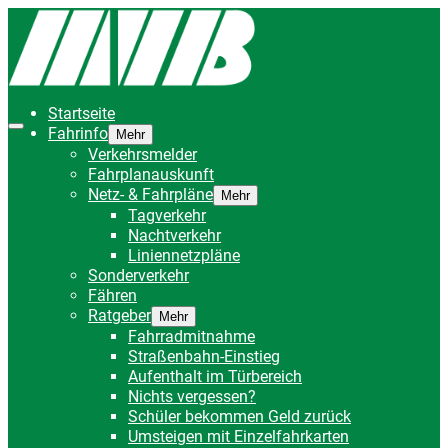
Startseite
Fahrinfo
Mehr
Verkehrsmelder
Fahrplanauskunft
Netz- & Fahrpläne
Mehr
Tagverkehr
Nachtverkehr
Liniennetzpläne
Sonderverkehr
Fähren
Ratgeber
Mehr
Fahrradmitnahme
Straßenbahn-Einstieg
Aufenthalt im Türbereich
Nichts vergessen?
Schüler bekommen Geld zurück
Umsteigen mit Einzelfahrkarten