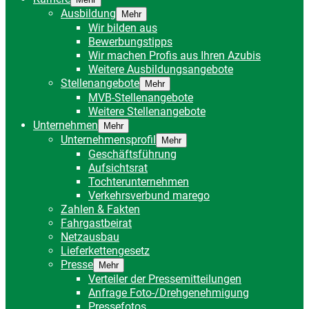
Ausbildung
Mehr
Wir bilden aus
Bewerbungstipps
Wir machen Profis aus Ihren Azubis
Weitere Ausbildungsangebote
Stellenangebote
Mehr
MVB-Stellenangebote
Weitere Stellenangebote
Unternehmen
Mehr
Unternehmensprofil
Mehr
Geschäftsführung
Aufsichtsrat
Tochterunternehmen
Verkehrsverbund marego
Zahlen & Fakten
Fahrgastbeirat
Netzausbau
Lieferkettengesetz
Presse
Mehr
Verteiler der Pressemitteilungen
Anfrage Foto-/Drehgenehmigung
Pressefotos