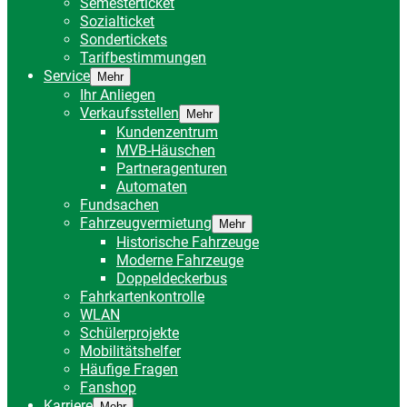
Semesterticket
Sozialticket
Sondertickets
Tarifbestimmungen
Service
Mehr
Ihr Anliegen
Verkaufsstellen
Mehr
Kundenzentrum
MVB-Häuschen
Partneragenturen
Automaten
Fundsachen
Fahrzeugvermietung
Mehr
Historische Fahrzeuge
Moderne Fahrzeuge
Doppeldeckerbus
Fahrkartenkontrolle
WLAN
Schülerprojekte
Mobilitätshelfer
Häufige Fragen
Fanshop
Karriere
Mehr